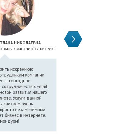
ТЛАНА НИКОЛАЕВНА
КИСЕЛЁ
КЛАМЫ КОМПАНИИ "1С-БИТРИКС"
КОММЕРЧЕС
азить искреннюю
Обращаюсь к
сотрудникам компании
EXPERT уже н
ert за выгодное
их раб
 сотрудничество. Email
сотруднич
сновой развития нашего
растут. Не пр
рнете. Услуги данной
без рассыло
ы считаем очень
достоинств
 просто незаменимыми
цены, выс
ет бизнес в интернете.
техподдержк
омендуем!
получаетс
Большое сп