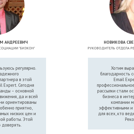
М АНДРЕЕВИЧ
НОВИКОВА СВЕ
СОЦИАЦИИ "БИЗКОН"
РУКОВОДИТЕЛЬ ОТДЕЛА РЕ
льзуюсь регулярно.
Хотим выр
надежного
благодарность 
партнера в этой
Email Exp
l Expert. Сегодня
профессиональное
манды – основной
рассылки стали о
вижения, да и всей
бизнеса в инте
Они ориентированы
компании м
собенно приятно,
эффективными и
амых низких цен и
для всех, кто вед
ой работы. Этой
Рек
 доверять.